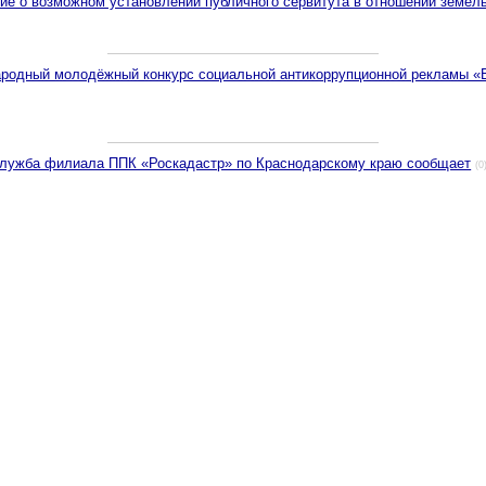
е о возможном установлении публичного сервитута в отношении земел
родный молодёжный конкурс социальной антикоррупционной рекламы «
служба филиала ППК «Роскадастр» по Краснодарскому краю сообщает
(0