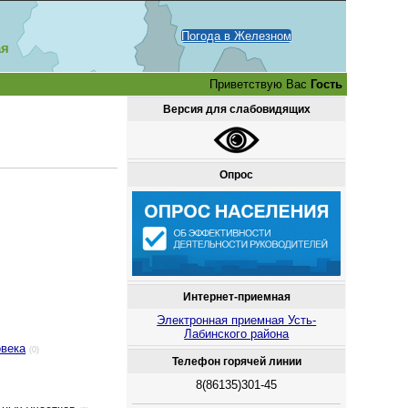
Погода в Железном
ая
Приветствую Вас
Гость
Версия для слабовидящих
Опрос
Интернет-приемная
Электронная приемная Усть-
Лабинского района
овека
(0)
Телефон горячей линии
8(86135)301-45