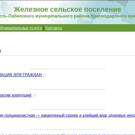
Железное сельское поселение
сть-Лабинского муниципального района Краснодарского кр
Муниципальные услуги
|
Контакты
й
АЦИЯ ДЛЯ ГРАЖДАН
(0)
ротив коррупции!
(0)
я полыннолистная — карантинный сорняк и злейший враг здоровья чел