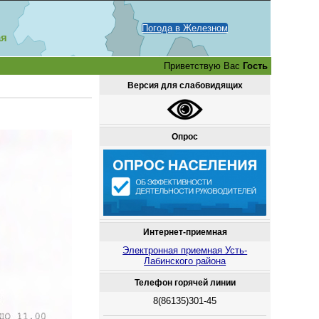
Погода в Железном
ая
Приветствую Вас
Гость
Версия для слабовидящих
Опрос
Интернет-приемная
Электронная приемная Усть-
Лабинского района
Телефон горячей линии
8(86135)301-45