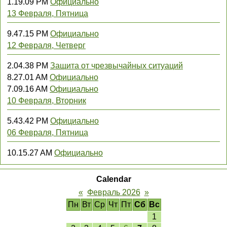
1.19.09 PM
Официально
13 Февраля, Пятница
9.47.15 PM
Официально
12 Февраля, Четверг
2.04.38 PM
Защита от чрезвычайных ситуаций
8.27.01 AM
Официально
7.09.16 AM
Официально
10 Февраля, Вторник
5.43.42 PM
Официально
06 Февраля, Пятница
10.15.27 AM
Официально
Calendar
«
Февраль 2026
»
Пн
Вт
Ср
Чт
Пт
Сб
Вс
1