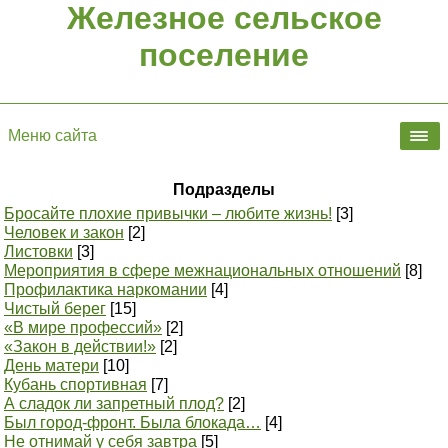
Железное сельское
поселение
Меню сайта
Подразделы
Бросайте плохие привычки – любите жизнь!
[3]
Человек и закон
[2]
Листовки
[3]
Мероприятия в сфере межнациональных отношений
[8]
Профилактика наркомании
[4]
Чистый берег
[15]
«В мире профессий»
[2]
«Закон в действии!»
[2]
День матери
[10]
Кубань спортивная
[7]
А сладок ли запретный плод?
[2]
Был город-фронт. Была блокада…
[4]
Не отнимай у себя завтра
[5]