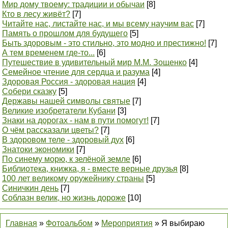
Мир дому твоему: традиции и обычаи
[8]
Кто в лесу живёт?
[7]
Читайте нас, листайте нас, и мы всему научим вас
[7]
Память о прошлом для будущего
[5]
Быть здоровым - это стильно, это модно и престижно!
[7]
А тем временем где-то...
[6]
Путешествие в удивительный мир М.М. Зощенко
[4]
Семейное чтение для сердца и разума
[4]
Здоровая Россия - здоровая нация
[4]
Собери сказку
[5]
Державы нашей символы святые
[7]
Великие изобретатели Кубани
[3]
Знаки на дорогах - нам в пути помогут!
[7]
О чём рассказали цветы?
[7]
В здоровом теле - здоровый дух
[6]
Знатоки экономики
[7]
По синему морю, к зелёной земле
[6]
Библиотека, книжка, я - вместе верные друзья
[8]
100 лет великому оружейнику страны
[5]
Синичкин день
[7]
Соблазн велик, но жизнь дороже
[10]
Главная
»
Фотоальбом
»
Мероприятия
» Я выбираю