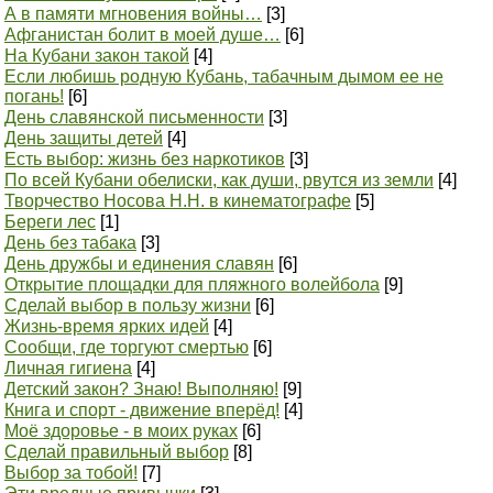
А в памяти мгновения войны…
[3]
Афганистан болит в моей душе…
[6]
На Кубани закон такой
[4]
Если любишь родную Кубань, табачным дымом ее не
погань!
[6]
День славянской письменности
[3]
День защиты детей
[4]
Есть выбор: жизнь без наркотиков
[3]
По всей Кубани обелиски, как души, рвутся из земли
[4]
Творчество Носова Н.Н. в кинематографе
[5]
Береги лес
[1]
День без табака
[3]
День дружбы и единения славян
[6]
Открытие площадки для пляжного волейбола
[9]
Сделай выбор в пользу жизни
[6]
Жизнь-время ярких идей
[4]
Сообщи, где торгуют смертью
[6]
Личная гигиена
[4]
Детский закон? Знаю! Выполняю!
[9]
Книга и спорт - движение вперёд!
[4]
Моё здоровье - в моих руках
[6]
Сделай правильный выбор
[8]
Выбор за тобой!
[7]