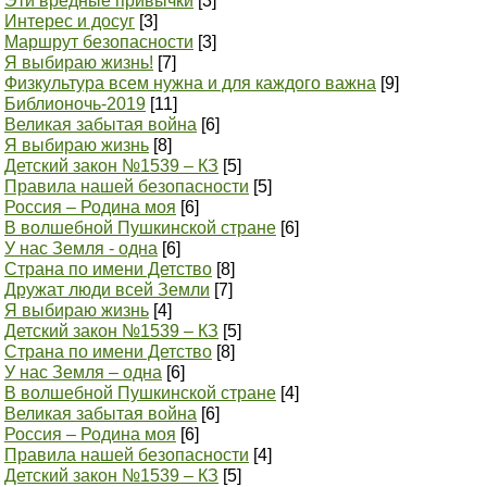
Эти вредные привычки
[3]
Интерес и досуг
[3]
Маршрут безопасности
[3]
Я выбираю жизнь!
[7]
Физкультура всем нужна и для каждого важна
[9]
Библионочь-2019
[11]
Великая забытая война
[6]
Я выбираю жизнь
[8]
Детский закон №1539 – КЗ
[5]
Правила нашей безопасности
[5]
Россия – Родина моя
[6]
В волшебной Пушкинской стране
[6]
У нас Земля - одна
[6]
Страна по имени Детство
[8]
Дружат люди всей Земли
[7]
Я выбираю жизнь
[4]
Детский закон №1539 – КЗ
[5]
Страна по имени Детство
[8]
У нас Земля – одна
[6]
В волшебной Пушкинской стране
[4]
Великая забытая война
[6]
Россия – Родина моя
[6]
Правила нашей безопасности
[4]
Детский закон №1539 – КЗ
[5]