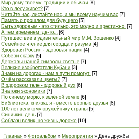
Мир дому твоему: традиции и обычаи
[8]
Кто в лесу живёт?
[7]
Читайте нас, листайте нас, и мы всему научим вас
[7]
Память о прошлом для будущего
[5]
Быть здоровым - это стильно, это модно и престижно!
[7]
А тем временем где-то...
[6]
Путешествие в удивительный мир М.М. Зощенко
[4]
Семейное чтение для сердца и разума
[4]
Здоровая Россия - здоровая нация
[4]
Собери сказку
[5]
Державы нашей символы святые
[7]
Великие изобретатели Кубани
[3]
Знаки на дорогах - нам в пути помогут!
[7]
О чём рассказали цветы?
[7]
В здоровом теле - здоровый дух
[6]
Знатоки экономики
[7]
По синему морю, к зелёной земле
[6]
Библиотека, книжка, я - вместе верные друзья
[8]
100 лет великому оружейнику страны
[5]
Синичкин день
[7]
Соблазн велик, но жизнь дороже
[10]
Главная
»
Фотоальбом
»
Мероприятия
» День дружбы