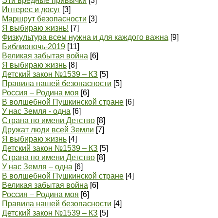
Эти вредные привычки
[3]
Интерес и досуг
[3]
Маршрут безопасности
[3]
Я выбираю жизнь!
[7]
Физкультура всем нужна и для каждого важна
[9]
Библионочь-2019
[11]
Великая забытая война
[6]
Я выбираю жизнь
[8]
Детский закон №1539 – КЗ
[5]
Правила нашей безопасности
[5]
Россия – Родина моя
[6]
В волшебной Пушкинской стране
[6]
У нас Земля - одна
[6]
Страна по имени Детство
[8]
Дружат люди всей Земли
[7]
Я выбираю жизнь
[4]
Детский закон №1539 – КЗ
[5]
Страна по имени Детство
[8]
У нас Земля – одна
[6]
В волшебной Пушкинской стране
[4]
Великая забытая война
[6]
Россия – Родина моя
[6]
Правила нашей безопасности
[4]
Детский закон №1539 – КЗ
[5]