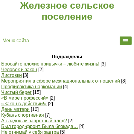
Железное сельское
поселение
Меню сайта
Подразделы
Бросайте плохие привычки – любите жизнь!
[3]
Человек и закон
[2]
Листовки
[3]
Мероприятия в сфере межнациональных отношений
[8]
Профилактика наркомании
[4]
Чистый берег
[15]
«В мире профессий»
[2]
«Закон в действии!»
[2]
День матери
[10]
Кубань спортивная
[7]
А сладок ли запретный плод?
[2]
Был город-фронт. Была блокада…
[4]
Не отнимай у себя завтра
[5]