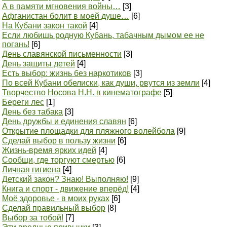
А в памяти мгновения войны…
[3]
Афганистан болит в моей душе…
[6]
На Кубани закон такой
[4]
Если любишь родную Кубань, табачным дымом ее не
погань!
[6]
День славянской письменности
[3]
День защиты детей
[4]
Есть выбор: жизнь без наркотиков
[3]
По всей Кубани обелиски, как души, рвутся из земли
[4]
Творчество Носова Н.Н. в кинематографе
[5]
Береги лес
[1]
День без табака
[3]
День дружбы и единения славян
[6]
Открытие площадки для пляжного волейбола
[9]
Сделай выбор в пользу жизни
[6]
Жизнь-время ярких идей
[4]
Сообщи, где торгуют смертью
[6]
Личная гигиена
[4]
Детский закон? Знаю! Выполняю!
[9]
Книга и спорт - движение вперёд!
[4]
Моё здоровье - в моих руках
[6]
Сделай правильный выбор
[8]
Выбор за тобой!
[7]