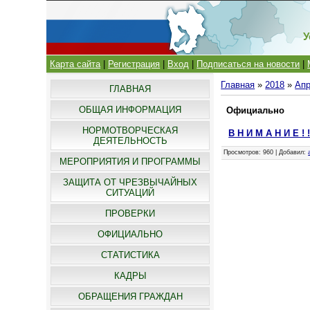
У
Карта сайта
|
Регистрация
|
Вход
|
Подписаться на новости
|
Главная
»
2018
»
Ап
ГЛАВНАЯ
ОБЩАЯ ИНФОРМАЦИЯ
Официально
НОРМОТВОРЧЕСКАЯ
В Н И М А Н И Е !
ДЕЯТЕЛЬНОСТЬ
Просмотров
: 960 |
Добавил
:
МЕРОПРИЯТИЯ И ПРОГРАММЫ
ЗАЩИТА ОТ ЧРЕЗВЫЧАЙНЫХ
СИТУАЦИЙ
ПРОВЕРКИ
ОФИЦИАЛЬНО
СТАТИСТИКА
КАДРЫ
ОБРАЩЕНИЯ ГРАЖДАН