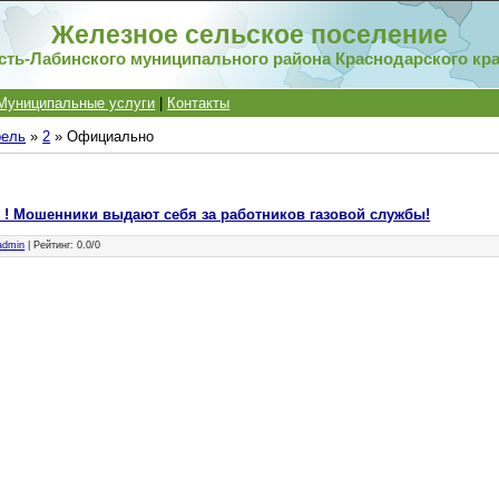
Железное сельское поселение
сть-Лабинского муниципального района Краснодарского кр
Муниципальные услуги
|
Контакты
рель
»
2
» Официально
 ! ! Мошенники выдают себя за работников газовой службы!
admin
|
Рейтинг
:
0.0
/
0