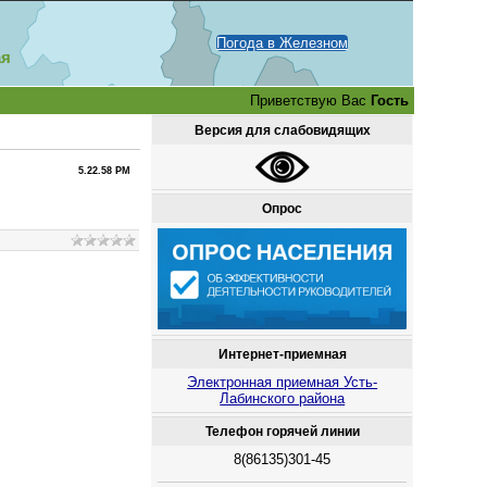
Погода в Железном
ая
Приветствую Вас
Гость
Версия для слабовидящих
5.22.58 PM
Опрос
Интернет-приемная
Электронная приемная Усть-
Лабинского района
Телефон горячей линии
8(86135)301-45