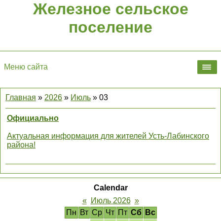
Железное сельское
поселение
Меню сайта
Главная
»
2026
»
Июль
»
03
Официально
Актуальная информация для жителей Усть‑Лабинского
района!
Calendar
«
Июль 2026
»
Пн
Вт
Ср
Чт
Пт
Сб
Вс