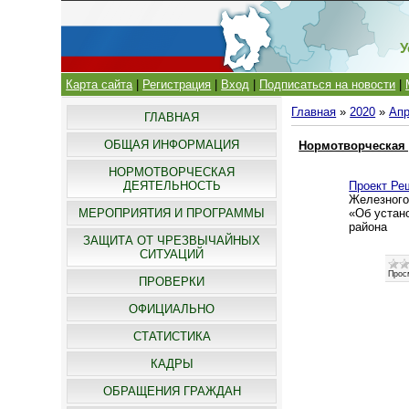
У
Карта сайта
|
Регистрация
|
Вход
|
Подписаться на новости
|
Главная
»
2020
»
Ап
ГЛАВНАЯ
ОБЩАЯ ИНФОРМАЦИЯ
Нормотворческая 
НОРМОТВОРЧЕСКАЯ
Проект Ре
ДЕЯТЕЛЬНОСТЬ
Железного
«Об устан
МЕРОПРИЯТИЯ И ПРОГРАММЫ
района
ЗАЩИТА ОТ ЧРЕЗВЫЧАЙНЫХ
СИТУАЦИЙ
Прос
ПРОВЕРКИ
ОФИЦИАЛЬНО
СТАТИСТИКА
КАДРЫ
ОБРАЩЕНИЯ ГРАЖДАН