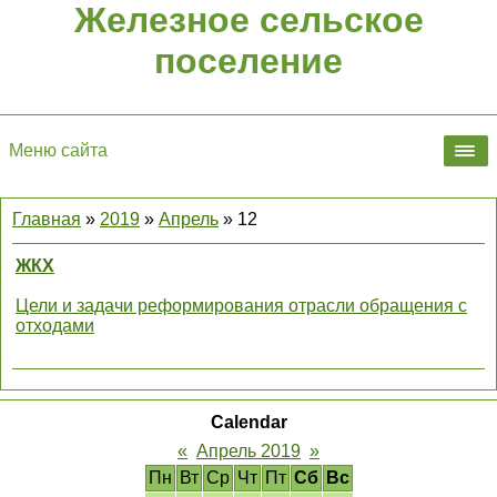
Железное сельское
поселение
Меню сайта
Главная
»
2019
»
Апрель
»
12
ЖКХ
Цели и задачи реформирования отрасли обращения с
отходами
Calendar
«
Апрель 2019
»
Пн
Вт
Ср
Чт
Пт
Сб
Вс