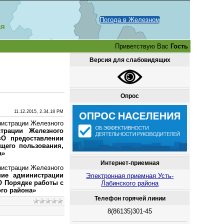
Погода в Железном
ая
Приветствую Вас
Гость
Версия для слабовидящих
Опрос
11.12.2015, 2.34.18 PM
нистрации Железного
трации Железного
«О предоставлении
щего пользования,
а»
Интернет-приемная
нистрации Железного
ние администрации
Электронная приемная Усть-
«О Порядке работы с
Лабинского района
го района»
Телефон горячей линии
8(86135)301-45