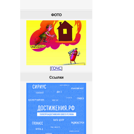
ФОТО
[
ГОЧС
]
Ссылки