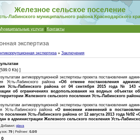
Железное сельское поселение
сть-Лабинского муниципального района Краснодарского кр
Муниципальные услуги
|
Контакты
онная экспертиза
нтикоррупционная экспертиза
»
Заключения
зультатам
(599.0 Kb) ]
льтатам антикоррупционной экспертизы проекта постановления адми
ния Усть-Лабинского района
«Об отмене постановления админис
ния Усть-Лабинского района от 04 сентября 2015 года № 143 
ации об ограничениях водопользования на водных объектах об
территории Железного сельского поселения Усть-Лабинского район
льтатам антикоррупционной экспертизы проекта постановления адми
ия Усть-Лабинского района
«О внесении изменений в постановле
о поселения Усть-Лабинского района от 12 августа 2013 года №92 
ан в администрации Железного сельского поселения Усть-Лабинско
|
Добавил
:
glava
узок
:
79
|
Рейтинг
:
0.0
/
0
:
0