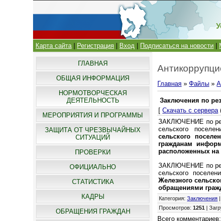
У
Карта сайта
|
Регистрация
|
Вход
|
Подписаться на новости
|
ГЛАВНАЯ
Антикоррупци
ОБЩАЯ ИНФОРМАЦИЯ
Главная
»
Файлы
»
А
НОРМОТВОРЧЕСКАЯ
ДЕЯТЕЛЬНОСТЬ
Заключения по ре
[
Скачать с сервера
МЕРОПРИЯТИЯ И ПРОГРАММЫ
ЗАКЛЮЧЕНИЕ по резу
сельского поселе
ЗАЩИТА ОТ ЧРЕЗВЫЧАЙНЫХ
сельского поселе
СИТУАЦИЙ
гражданам информ
расположенных на 
ПРОВЕРКИ
ЗАКЛЮЧЕНИЕ по резу
ОФИЦИАЛЬНО
сельского поселен
Железного сельског
СТАТИСТИКА
обращениями гражд
КАДРЫ
Категория
:
Заключения
Просмотров
:
1251
|
Загр
ОБРАЩЕНИЯ ГРАЖДАН
Всего комментариев