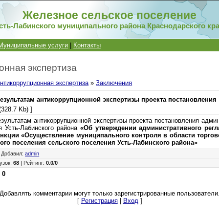
Железное сельское поселение
сть-Лабинского муниципального района Краснодарского кр
Муниципальные услуги
|
Контакты
онная экспертиза
нтикоррупционная экспертиза
»
Заключения
зультатам антикоррупционной экспертизы проекта постановления
(328.7 Kb) ]
льтатам антикоррупционной экспертизы проекта постановления адми
я Усть-Лабинского района
«Об утверждении административного рег
кции «Осуществление муниципального контроля в области торгов
ого поселения сельского поселения Усть-Лабинского района»
|
Добавил
:
admin
узок
:
68
|
Рейтинг
:
0.0
/
0
:
0
Добавлять комментарии могут только зарегистрированные пользователи
[
Регистрация
|
Вход
]