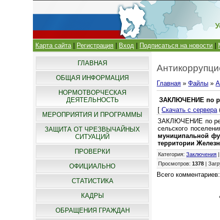
У
Карта сайта
|
Регистрация
|
Вход
|
Подписаться на новости
|
ГЛАВНАЯ
Антикоррупци
ОБЩАЯ ИНФОРМАЦИЯ
Главная
»
Файлы
»
А
НОРМОТВОРЧЕСКАЯ
ДЕЯТЕЛЬНОСТЬ
ЗАКЛЮЧЕНИЕ по ре
[
Скачать с сервера
МЕРОПРИЯТИЯ И ПРОГРАММЫ
ЗАКЛЮЧЕНИЕ по резу
сельского поселени
ЗАЩИТА ОТ ЧРЕЗВЫЧАЙНЫХ
муниципальной фун
СИТУАЦИЙ
территории Железн
ПРОВЕРКИ
Категория
:
Заключения
Просмотров
:
1378
|
Загр
ОФИЦИАЛЬНО
Всего комментариев
СТАТИСТИКА
КАДРЫ
ОБРАЩЕНИЯ ГРАЖДАН