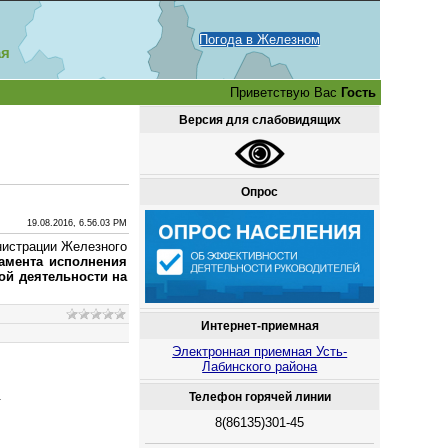
Погода в Железном
ая
Приветствую Вас
Гость
Версия для слабовидящих
Опрос
19.08.2016, 6.56.03 PM
нистрации Железного
ламента исполнения
ой деятельности на
Интернет-приемная
Электронная приемная Усть-
Лабинского района
.
Телефон горячей линии
8(86135)301-45