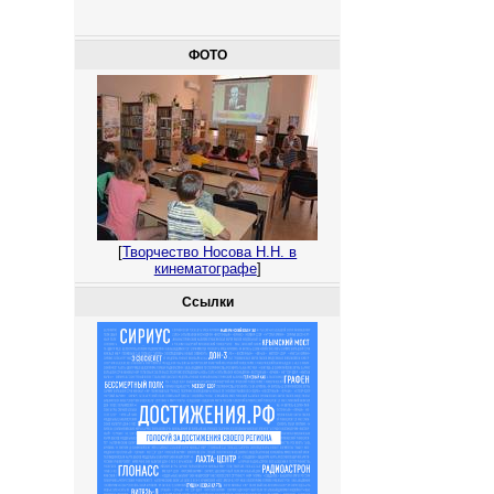
ФОТО
[
Творчество Носова Н.Н. в
кинематографе
]
Ссылки