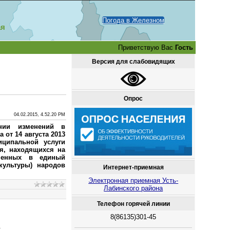
Погода в Железном
ая
Приветствую Вас
Гость
Версия для слабовидящих
Опрос
04.02.2015, 4.52.20 PM
нии изменений в
от 14 августа 2013
иципальной услуги
я, находящихся на
юченных в единый
культуры) народов
Интернет-приемная
Электронная приемная Усть-
Лабинского района
Телефон горячей линии
8(86135)301-45
.