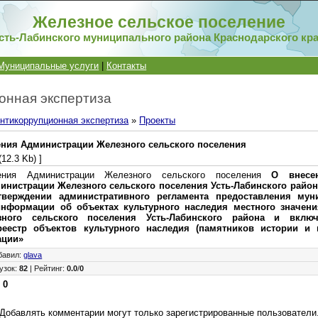
Железное сельское поселение
сть-Лабинского муниципального района Краснодарского кр
Муниципальные услуги
|
Контакты
онная экспертиза
нтикоррупционная экспертиза
»
Проекты
ения Администрации Железного сельского поселения
(12.3 Kb) ]
ления Администрации Железного сельского поселения
О внесе
инистрации Железного сельского поселения Усть-Лабинского района 
ерждении административного регламента предоставления мун
информации об объектах культурного наследия местного значени
зного сельского поселения Усть-Лабинского района и вкл
реестр объектов культурного наследия (памятников истории и 
ации»
бавил
:
glava
узок
:
82
|
Рейтинг
:
0.0
/
0
:
0
Добавлять комментарии могут только зарегистрированные пользователи