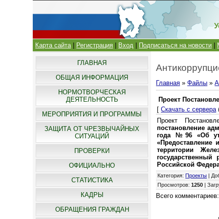
У
Карта сайта
|
Регистрация
|
Вход
|
Подписаться на новости
|
ГЛАВНАЯ
Антикоррупци
ОБЩАЯ ИНФОРМАЦИЯ
Главная
»
Файлы
»
А
НОРМОТВОРЧЕСКАЯ
ДЕЯТЕЛЬНОСТЬ
Проект Постановл
[
Скачать с сервера
МЕРОПРИЯТИЯ И ПРОГРАММЫ
Проект Постанов
постановление адм
ЗАЩИТА ОТ ЧРЕЗВЫЧАЙНЫХ
года №96 «Об утв
СИТУАЦИЙ
«Предоставление 
территории Желе
ПРОВЕРКИ
государственный 
Российской Федер
ОФИЦИАЛЬНО
Категория
:
Проекты
|
До
СТАТИСТИКА
Просмотров
:
1250
|
Загр
КАДРЫ
Всего комментариев
ОБРАЩЕНИЯ ГРАЖДАН