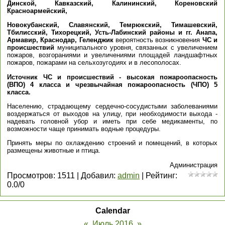
Динской, Кавказский,
Калининский,
Кореновский
Красноармейский,
Новокубанский, Славянский, Темрюкский, Тимашевский,
Тбилисский, Тихорецкий, Усть-Лабинский районы и гг. Анапа,
Армавир, Краснодар, Геленджик
вероятность возникновения
ЧС и
происшествий
муниципального уровня, связанных с увеличением
пожаров, возгораниями и увеличениями площадей ландшафтных
пожаров, пожарами на сельхозугодиях и в лесополосах.
Источник ЧС и происшествий - высокая пожароопасность
(ВПО) 4 класса и чрезвычайная пожароопасность (ЧПО) 5
класса.
Населению, страдающему сердечно-сосудистыми заболеваниями
воздержаться от выходов на улицу, при необходимости выхода -
надевать головной убор и иметь при себе медикаменты, по
возможности чаще принимать водные процедуры.
Принять меры по охлаждению строений и помещений, в которых
размещены животные и птица.
Администрация
Просмотров
:
1511
|
Добавил
:
admin
|
Рейтинг
:
0.0
/
0
Calendar
«
Июль 2016
»