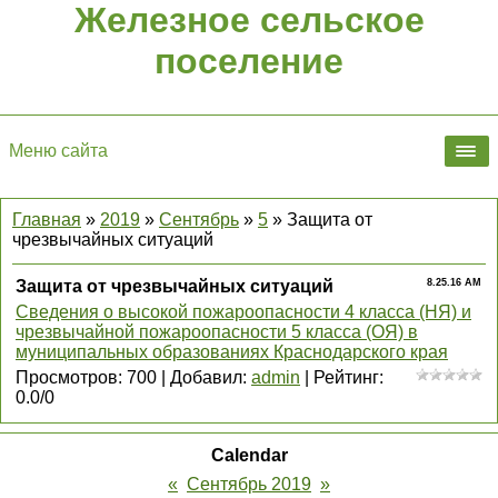
Железное сельское
поселение
Меню сайта
Главная
»
2019
»
Сентябрь
»
5
» Защита от
чрезвычайных ситуаций
Защита от чрезвычайных ситуаций
8.25.16 AM
Сведения о высокой пожароопасности 4 класса (НЯ) и
чрезвычайной пожароопасности 5 класса (ОЯ) в
муниципальных образованиях Краснодарского края
Просмотров
:
700
|
Добавил
:
admin
|
Рейтинг
:
0.0
/
0
Calendar
«
Сентябрь 2019
»