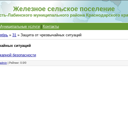
Железное сельское поселение
сть-Лабинского муниципального района Краснодарского кр
Муниципальные услуги
|
Контакты
ябрь
»
31
» Защита от чрезвычайных ситуаций
чайных ситуаций
жарной безопасности
admin
|
Рейтинг
:
0.0
/
0