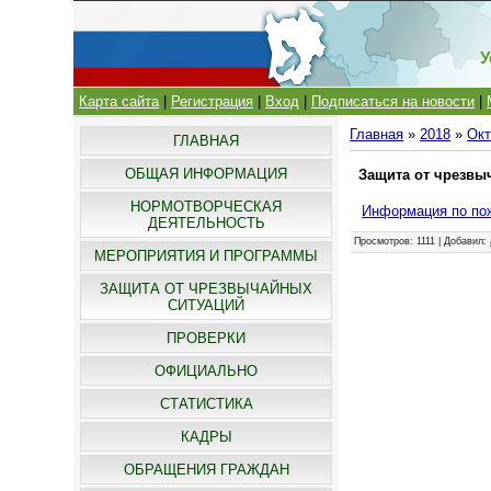
У
Карта сайта
|
Регистрация
|
Вход
|
Подписаться на новости
|
Главная
»
2018
»
Окт
ГЛАВНАЯ
ОБЩАЯ ИНФОРМАЦИЯ
Защита от чрезвы
НОРМОТВОРЧЕСКАЯ
Информация по по
ДЕЯТЕЛЬНОСТЬ
Просмотров
: 1111 |
Добавил
:
МЕРОПРИЯТИЯ И ПРОГРАММЫ
ЗАЩИТА ОТ ЧРЕЗВЫЧАЙНЫХ
СИТУАЦИЙ
ПРОВЕРКИ
ОФИЦИАЛЬНО
СТАТИСТИКА
КАДРЫ
ОБРАЩЕНИЯ ГРАЖДАН