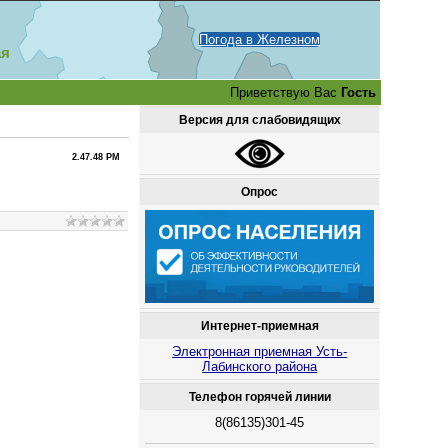
Погода в Железном
ая
Приветствую Вас
Гость
Версия для слабовидящих
2.47.48 PM
Опрос
Интернет-приемная
Электронная приемная Усть-
Лабинского района
Телефон горячей линии
8(86135)301-45