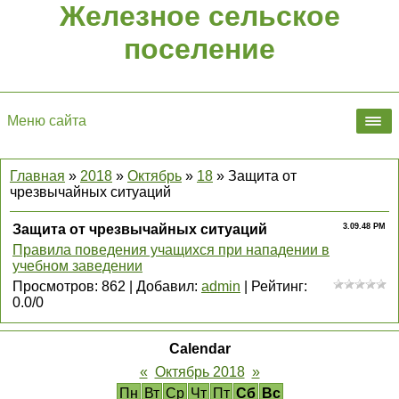
Железное сельское
поселение
Меню сайта
Главная
»
2018
»
Октябрь
»
18
» Защита от
чрезвычайных ситуаций
Защита от чрезвычайных ситуаций
3.09.48 PM
Правила поведения учащихся при нападении в
учебном заведении
Просмотров
:
862
|
Добавил
:
admin
|
Рейтинг
:
0.0
/
0
Calendar
«
Октябрь 2018
»
Пн
Вт
Ср
Чт
Пт
Сб
Вс