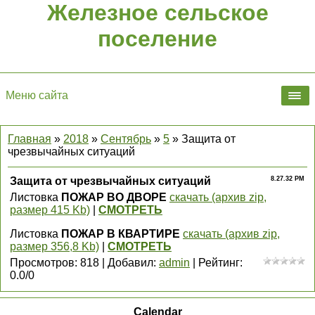
Железное сельское
поселение
Меню сайта
Главная
»
2018
»
Сентябрь
»
5
» Защита от
чрезвычайных ситуаций
Защита от чрезвычайных ситуаций
8.27.32 PM
Листовка
ПОЖАР ВО ДВОРЕ
скачать (архив zip,
размер 415 Kb)
|
СМОТРЕТЬ
Листовка
ПОЖАР В КВАРТИРЕ
скачать (архив zip,
размер 356,8 Kb)
|
СМОТРЕТЬ
Просмотров
:
818
|
Добавил
:
admin
|
Рейтинг
:
0.0
/
0
Calendar