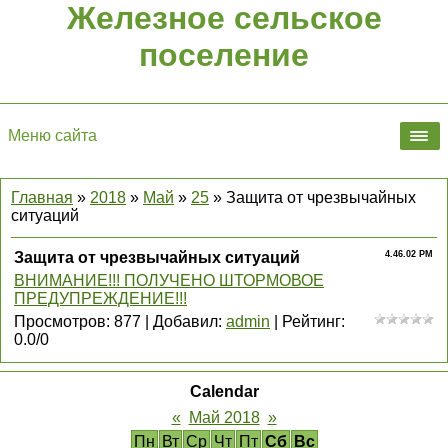
Железное сельское
поселение
Меню сайта
Главная
»
2018
»
Май
»
25
» Защита от чрезвычайных
ситуаций
Защита от чрезвычайных ситуаций
4.46.02 PM
ВНИМАНИЕ!!! ПОЛУЧЕНО ШТОРМОВОЕ
ПРЕДУПРЕЖДЕНИЕ!!!
Просмотров
:
877
|
Добавил
:
admin
|
Рейтинг
:
0.0
/
0
Calendar
«
Май 2018
»
Пн
Вт
Ср
Чт
Пт
Сб
Вс