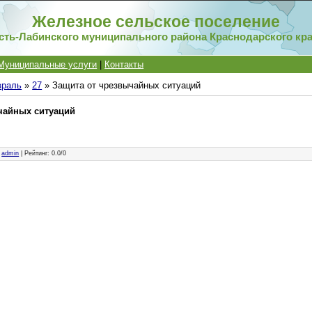
Железное сельское поселение
сть-Лабинского муниципального района Краснодарского кр
Муниципальные услуги
|
Контакты
враль
»
27
» Защита от чрезвычайных ситуаций
чайных ситуаций
:
admin
|
Рейтинг
:
0.0
/
0