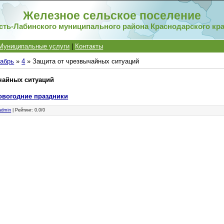
Железное сельское поселение
сть-Лабинского муниципального района Краснодарского кр
Муниципальные услуги
|
Контакты
абрь
»
4
» Защита от чрезвычайных ситуаций
чайных ситуаций
овогодние праздники
admin
|
Рейтинг
:
0.0
/
0