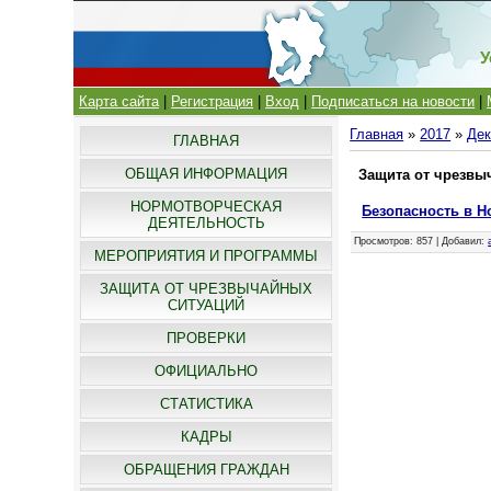
У
Карта сайта
|
Регистрация
|
Вход
|
Подписаться на новости
|
Главная
»
2017
»
Дек
ГЛАВНАЯ
ОБЩАЯ ИНФОРМАЦИЯ
Защита от чрезвы
НОРМОТВОРЧЕСКАЯ
Безопасность в Н
ДЕЯТЕЛЬНОСТЬ
Просмотров
: 857 |
Добавил
:
МЕРОПРИЯТИЯ И ПРОГРАММЫ
ЗАЩИТА ОТ ЧРЕЗВЫЧАЙНЫХ
СИТУАЦИЙ
ПРОВЕРКИ
ОФИЦИАЛЬНО
СТАТИСТИКА
КАДРЫ
ОБРАЩЕНИЯ ГРАЖДАН