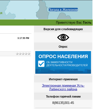
Погода в Железном
ая
Приветствую Вас
Гость
Версия для слабовидящих
3.17.55 PM
Опрос
Интернет-приемная
Электронная приемная Усть-
Лабинского района
Телефон горячей линии
8(86135)301-45