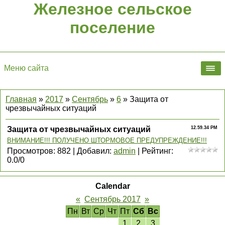
Железное сельское
поселение
Меню сайта
Главная
»
2017
»
Сентябрь
»
6
» Защита от
чрезвычайных ситуаций
Защита от чрезвычайных ситуаций
12.59.34 PM
ВНИМАНИЕ!!! ПОЛУЧЕНО ШТОРМОВОЕ ПРЕДУПРЕЖДЕНИЕ!!!
Просмотров
:
882
|
Добавил
:
admin
|
Рейтинг
:
0.0
/
0
Calendar
«
Сентябрь 2017
»
Пн
Вт
Ср
Чт
Пт
Сб
Вс
1
2
3