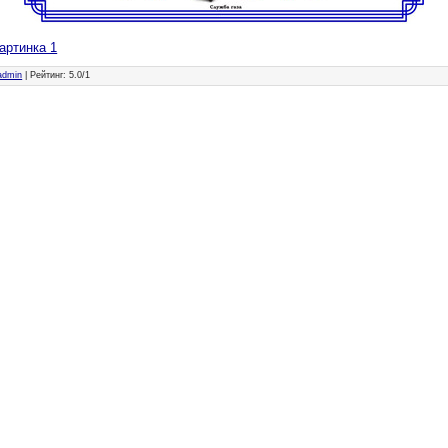
артинка 1
admin
|
Рейтинг
:
5.0
/
1