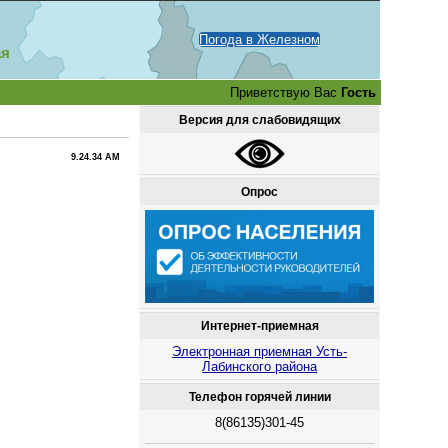
Погода в Железном
ая
Приветствую Вас
Гость
Версия для слабовидящих
9.24.34 AM
Опрос
Интернет-приемная
Электронная приемная Усть-
Лабинского района
Телефон горячей линии
8(86135)301-45