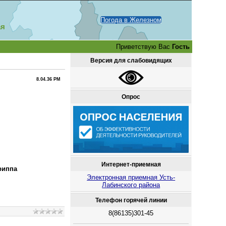
Погода в Железном
ая
Приветствую Вас
Гость
Версия для слабовидящих
8.04.36 PM
Опрос
Интернет-приемная
риппа
Электронная приемная Усть-
Лабинского района
Телефон горячей линии
8(86135)301-45