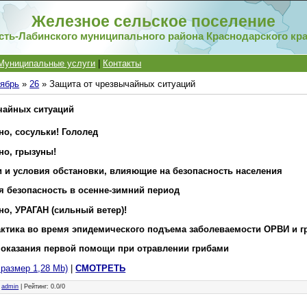
Железное сельское поселение
сть-Лабинского муниципального района Краснодарского кр
Муниципальные услуги
|
Контакты
ябрь
»
26
» Защита от чрезвычайных ситуаций
чайных ситуаций
о, сосульки! Гололед
но, грызуны!
и и условия обстановки, влияющие на безопасность населения
я безопасность в осенне-зимний период
о, УРАГАН (сильный ветер)!
ктика во время эпидемического подъема заболеваемости ОРВИ и г
 оказания первой помощи при отравлении грибами
, размер 1,28 Mb)
|
СМОТРЕТЬ
:
admin
|
Рейтинг
:
0.0
/
0