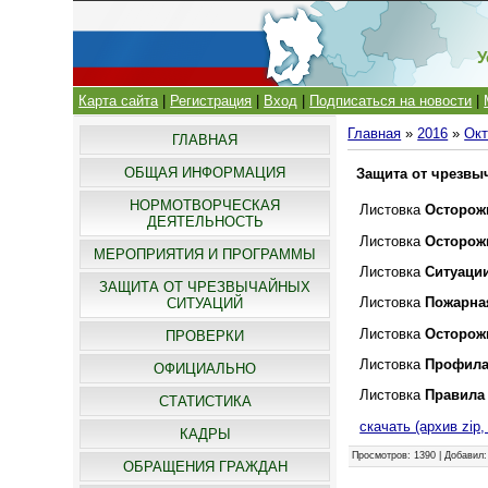
У
Карта сайта
|
Регистрация
|
Вход
|
Подписаться на новости
|
Главная
»
2016
»
Окт
ГЛАВНАЯ
ОБЩАЯ ИНФОРМАЦИЯ
Защита от чрезвы
НОРМОТВОРЧЕСКАЯ
Листовка
Осторожн
ДЕЯТЕЛЬНОСТЬ
Листовка
Осторож
МЕРОПРИЯТИЯ И ПРОГРАММЫ
Листовка
Ситуаци
ЗАЩИТА ОТ ЧРЕЗВЫЧАЙНЫХ
Листовка
Пожарна
СИТУАЦИЙ
Листовка
Осторожн
ПРОВЕРКИ
Листовка
Профила
ОФИЦИАЛЬНО
Листовка
Правила
СТАТИСТИКА
скачать (архив zip
КАДРЫ
Просмотров
: 1390 |
Добавил
ОБРАЩЕНИЯ ГРАЖДАН