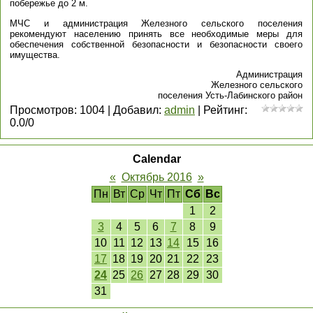
побережье до 2 м.
МЧС и администрация Железного сельского поселения
рекомендуют населению принять все необходимые меры для
обеспечения собственной безопасности и безопасности своего
имущества.
Администрация
Железного сельского
поселения Усть-Лабинского район
Просмотров
:
1004
|
Добавил
:
admin
|
Рейтинг
:
0.0
/
0
Calendar
«
Октябрь 2016
»
Пн
Вт
Ср
Чт
Пт
Сб
Вс
1
2
3
4
5
6
7
8
9
10
11
12
13
14
15
16
17
18
19
20
21
22
23
24
25
26
27
28
29
30
31