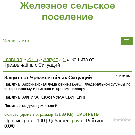
Железное сельское
поселение
Меню сайта
Главная
»
2015
»
Август
»
5
» Защита от
Чрезвычайных Ситуаций
Защита от Чрезвычайных Ситуаций
1.12.50 PM
Памятка "Африканская чума свиней (АЧС)" Федеральной службы по
ветеринарному и фитосанитарному надзору
Памятка "АФРИКАНСКАЯ ЧУМА СВИНЕЙ !!!"
Памятка владельцам свиней
скачать (архив zip, размер 421,89 Kb)
|
СМОТРЕТЬ
Просмотров
:
1190
|
Добавил
:
glava
|
Рейтинг
:
0.0
/
0