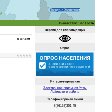
Погода в Железном
ая
Приветствую Вас
Гость
Версия для слабовидящих
12.40.16 PM
Опрос
Интернет-приемная
Электронная приемная Усть-
Лабинского района
Телефон горячей линии
8(86135)301-45