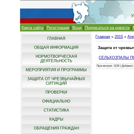
У
Карта сайта
|
Регистрация
|
Вход
|
Подписаться на новости
|
Главная
»
2015
»
Ап
ГЛАВНАЯ
ОБЩАЯ ИНФОРМАЦИЯ
Защита от чрезвы
НОРМОТВОРЧЕСКАЯ
СЕЛЬХОЗПАЛЫ ПОД
ДЕЯТЕЛЬНОСТЬ
Просмотров
: 1156 |
Добавил
МЕРОПРИЯТИЯ И ПРОГРАММЫ
ЗАЩИТА ОТ ЧРЕЗВЫЧАЙНЫХ
СИТУАЦИЙ
ПРОВЕРКИ
ОФИЦИАЛЬНО
СТАТИСТИКА
КАДРЫ
ОБРАЩЕНИЯ ГРАЖДАН