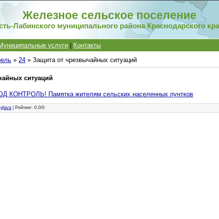
Железное сельское поселение
сть-Лабинского муниципального района Краснодарского кр
Муниципальные услуги
|
Контакты
рель
»
24
» Защита от чрезвычайных ситуаций
чайных ситуаций
 КОНТРОЛЬ! Памятка жителям сельских населенных пунтков
:
glava
|
Рейтинг
:
0.0
/
0