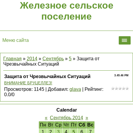
Железное сельское
поселение
Меню сайта
Главная
»
2014
»
Сентябрь
»
5
» Защита от
Чрезвычайных Ситуаций
Защита от Чрезвычайных Ситуаций
3.49.46 PM
ВНИМАНИЕ БРУЦЕЛЛЕЗ!
Просмотров
:
1145
|
Добавил
:
glava
|
Рейтинг
:
0.0
/
0
Calendar
«
Сентябрь 2014
»
Пн
Вт
Ср
Чт
Пт
Сб
Вс
1
2
3
4
5
6
7