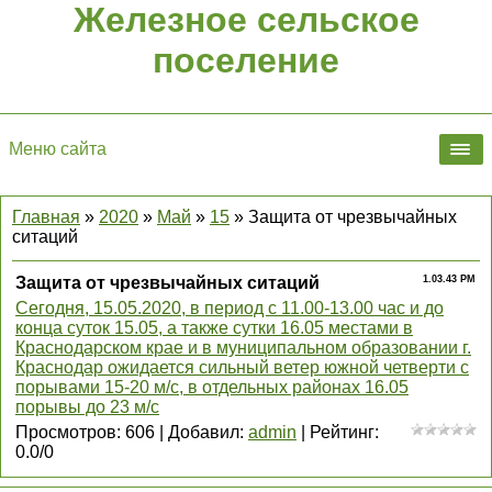
Железное сельское
поселение
Меню сайта
Главная
»
2020
»
Май
»
15
» Защита от чрезвычайных
ситаций
Защита от чрезвычайных ситаций
1.03.43 PM
Сегодня, 15.05.2020, в период с 11.00-13.00 час и до
конца суток 15.05, а также сутки 16.05 местами в
Краснодарском крае и в муниципальном образовании г.
Краснодар ожидается сильный ветер южной четверти с
порывами 15-20 м/с, в отдельных районах 16.05
порывы до 23 м/с
Просмотров
:
606
|
Добавил
:
admin
|
Рейтинг
:
0.0
/
0