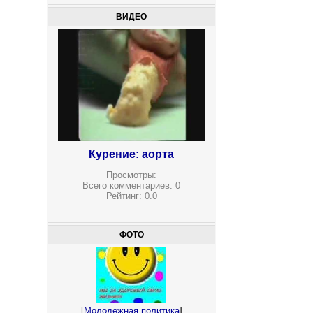
ВИДЕО
Курение: аорта
Просмотры:
Всего комментариев:
0
Рейтинг:
0.0
ФОТО
[
Молодежная политика
]