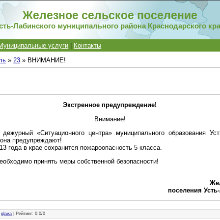
Железное сельское поселение
сть-Лабинского муниципального района Краснодарского кр
Муниципальные услуги
|
Контакты
ль
»
23
» ВНИМАНИЕ!
Экстренное предупреждение!
Внимание!
дежурный «Ситуационного центра» муниципального образования Уст
йона предупреждают!
13 года в крае сохранится пожароопасность 5 класса.
еобходимо принять меры собственной безопасности!
Же
поселения Усть
:
glava
|
Рейтинг
:
0.0
/
0