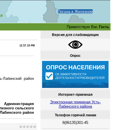
Погода в Железном
ая
Приветствую Вас
Гость
Версия для слабовидящих
12.57.19 PM
Опрос
ь-Лабинский район
Интернет-приемная
Электронная приемная Усть-
Администрация
Лабинского района
лезного сельского
-Лабинского район
Телефон горячей линии
8(86135)301-45