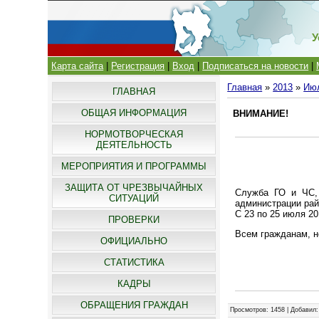
У
Карта сайта
|
Регистрация
|
Вход
|
Подписаться на новости
|
Главная
»
2013
»
Ию
ГЛАВНАЯ
ОБЩАЯ ИНФОРМАЦИЯ
ВНИМАНИЕ!
НОРМОТВОРЧЕСКАЯ
ДЕЯТЕЛЬНОСТЬ
МЕРОПРИЯТИЯ И ПРОГРАММЫ
ЗАЩИТА ОТ ЧРЕЗВЫЧАЙНЫХ
Служба ГО и ЧС, 
СИТУАЦИЙ
администрации ра
С 23 по 25 июля 20
ПРОВЕРКИ
Всем гражданам, н
ОФИЦИАЛЬНО
СТАТИСТИКА
КАДРЫ
ОБРАЩЕНИЯ ГРАЖДАН
Просмотров
: 1458 |
Добавил