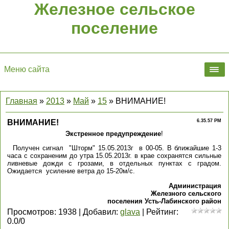
Железное сельское
поселение
Меню сайта
Главная
»
2013
»
Май
»
15
» ВНИМАНИЕ!
ВНИМАНИЕ!
6.35.57 PM
Экстренное предупреждение
!
Получен сигнал "Шторм" 15.05.2013г в 00-05. В ближайшие 1-3
часа с сохраненим до утра 15.05.2013г. в крае сохранятся сильные
ливневые дожди с грозами, в отдельных пунктах с градом.
Ожидается усиление ветра до 15-20м/с.
Администрация
Железного сельского
поселения Усть-Лабинского район
Просмотров
:
1938
|
Добавил
:
glava
|
Рейтинг
:
0.0
/
0