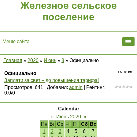
Железное сельское
поселение
Меню сайта
Главная
»
2020
»
Июнь
»
8
» Официально
Официально
4.58.35 PM
Заплати за свет – до повышения тарифа!
Просмотров
:
641
|
Добавил
:
admin
|
Рейтинг
:
0.0
/
0
Calendar
«
Июнь 2020
»
Пн
Вт
Ср
Чт
Пт
Сб
Вс
1
2
3
4
5
6
7