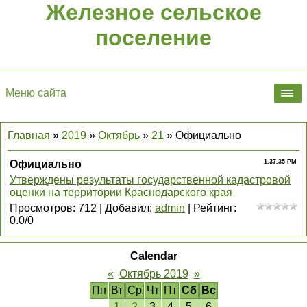
Железное сельское
поселение
Меню сайта
Главная
»
2019
»
Октябрь
»
21
» Официально
Официально
1.37.35 PM
Утверждены результаты государственной кадастровой
оценки на территории Краснодарского края
Просмотров
:
712
|
Добавил
:
admin
|
Рейтинг
:
0.0
/
0
Calendar
«
Октябрь 2019
»
Пн
Вт
Ср
Чт
Пт
Сб
Вс
1
2
3
4
5
6