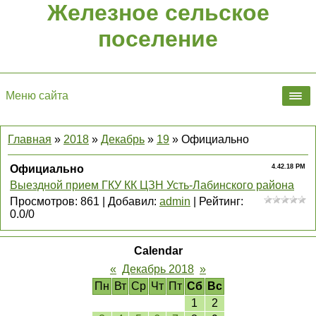
Железное сельское
поселение
Меню сайта
Главная
»
2018
»
Декабрь
»
19
» Официально
Официально
4.42.18 PM
Выездной прием ГКУ КК ЦЗН Усть-Лабинского района
Просмотров
:
861
|
Добавил
:
admin
|
Рейтинг
:
0.0
/
0
Calendar
«
Декабрь 2018
»
Пн
Вт
Ср
Чт
Пт
Сб
Вс
1
2