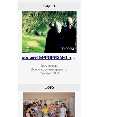
ВИДЕО
00:00:34
ролик+ТЕРРОРИЗМ+1 что делают ваши дети
Просмотры:
Всего комментариев:
0
Рейтинг:
0.0
ФОТО