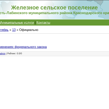
Железное сельское поселение
сть-Лабинского муниципального района Краснодарского кр
Муниципальные услуги
|
Контакты
тябрь
»
13
» Официально
менениях федерального закона
admin
|
Рейтинг
:
0.0
/
0