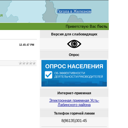
Погода в Железном
ая
Приветствую Вас
Гость
Версия для слабовидящих
12.45.47 PM
Опрос
Интернет-приемная
Электронная приемная Усть-
Лабинского района
Телефон горячей линии
8(86135)301-45