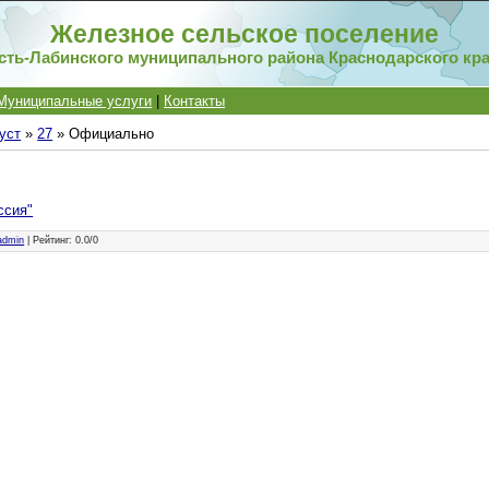
Железное сельское поселение
сть-Лабинского муниципального района Краснодарского кр
Муниципальные услуги
|
Контакты
уст
»
27
» Официально
ссия"
admin
|
Рейтинг
:
0.0
/
0