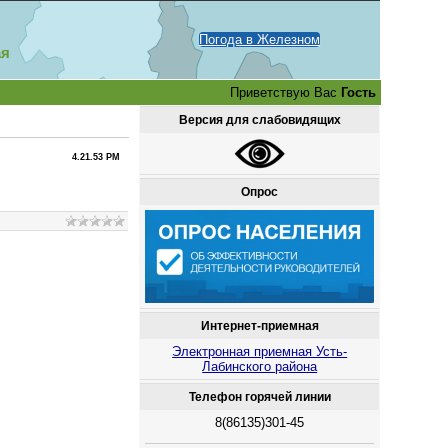
Погода в Железном
ая
Приветствую Вас
Гость
Версия для слабовидящих
4.21.53 PM
Опрос
Интернет-приемная
Электронная приемная Усть-
Лабинского района
Телефон горячей линии
8(86135)301-45