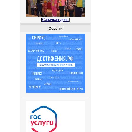
[
Синичкин день
]
Ссылки