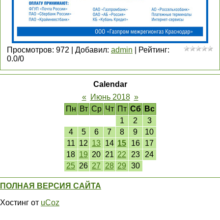
Просмотров
:
972
|
Добавил
:
admin
|
Рейтинг
:
0.0
/
0
Calendar
«
Июнь 2018
»
Пн
Вт
Ср
Чт
Пт
Сб
Вс
1
2
3
4
5
6
7
8
9
10
11
12
13
14
15
16
17
18
19
20
21
22
23
24
25
26
27
28
29
30
ПОЛНАЯ ВЕРСИЯ САЙТА
Хостинг от
uCoz