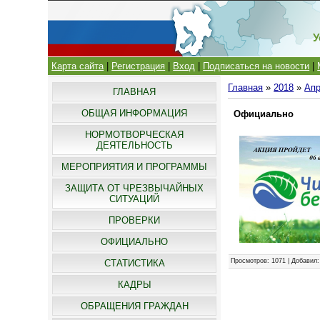
У
Карта сайта
|
Регистрация
|
Вход
|
Подписаться на новости
|
Главная
»
2018
»
Ап
ГЛАВНАЯ
ОБЩАЯ ИНФОРМАЦИЯ
Официально
НОРМОТВОРЧЕСКАЯ
ДЕЯТЕЛЬНОСТЬ
МЕРОПРИЯТИЯ И ПРОГРАММЫ
ЗАЩИТА ОТ ЧРЕЗВЫЧАЙНЫХ
СИТУАЦИЙ
ПРОВЕРКИ
ОФИЦИАЛЬНО
Просмотров
: 1071 |
Добавил
СТАТИСТИКА
КАДРЫ
ОБРАЩЕНИЯ ГРАЖДАН