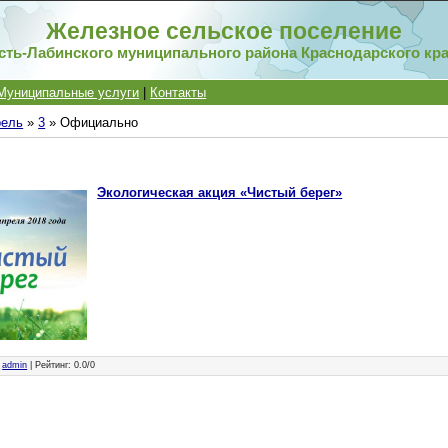
Железное сельское поселение
сть-Лабинского муниципального района Краснодарского кр
Муниципальные услуги
|
Контакты
рель
»
3
» Официально
Экологическая акция «Чистый берег»
:
admin
|
Рейтинг
:
0.0
/
0