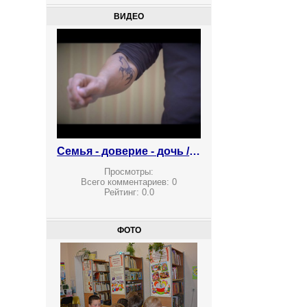
ВИДЕО
Семья - доверие - дочь / Anti-drug PSA Russia - daughter
Просмотры:
Всего комментариев:
0
Рейтинг:
0.0
ФОТО