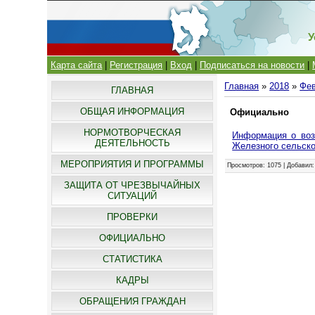
У
Карта сайта
|
Регистрация
|
Вход
|
Подписаться на новости
|
Главная
»
2018
»
Фе
ГЛАВНАЯ
ОБЩАЯ ИНФОРМАЦИЯ
Официально
НОРМОТВОРЧЕСКАЯ
Информация о воз
ДЕЯТЕЛЬНОСТЬ
Железного сельско
МЕРОПРИЯТИЯ И ПРОГРАММЫ
Просмотров
: 1075 |
Добавил
ЗАЩИТА ОТ ЧРЕЗВЫЧАЙНЫХ
СИТУАЦИЙ
ПРОВЕРКИ
ОФИЦИАЛЬНО
СТАТИСТИКА
КАДРЫ
ОБРАЩЕНИЯ ГРАЖДАН