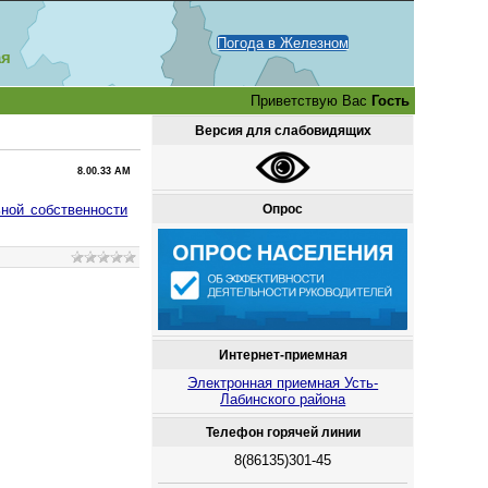
Погода в Железном
ая
Приветствую Вас
Гость
Версия для слабовидящих
8.00.33 AM
Опрос
ной собственности
Интернет-приемная
Электронная приемная Усть-
Лабинского района
Телефон горячей линии
8(86135)301-45