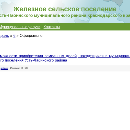
Железное сельское поселение
сть-Лабинского муниципального района Краснодарского кр
Муниципальные услуги
|
Контакты
враль
»
6
» Официально
можности приобретения земельных долей, находящихся в муниципаль
го поселения Усть-Лабинского района
:
admin
|
Рейтинг
:
0.0
/
0