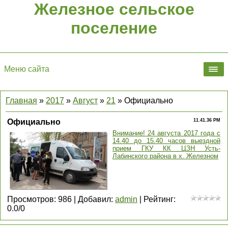
Железное сельское
поселение
Меню сайта
Главная
»
2017
»
Август
»
21
» Официально
Официально
11.41.36 PM
Внимание! 24 августа 2017 года с
14.40 до 15.40 часов выездной
прием ГКУ КК ЦЗН Усть-
Лабинского района в х. Железном
Просмотров
:
986
|
Добавил
:
admin
|
Рейтинг
:
0.0
/
0