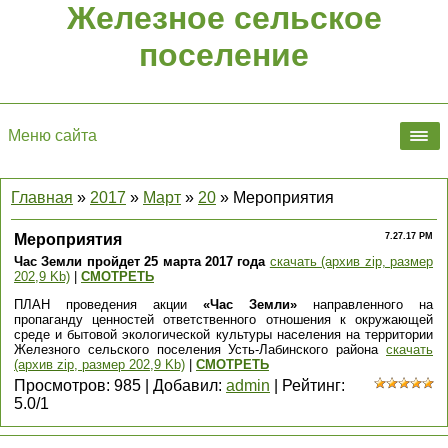
Железное сельское
поселение
Меню сайта
Главная
»
2017
»
Март
»
20
» Мероприятия
Мероприятия
7.27.17 PM
Час Земли пройдет 25 марта 2017 года
скачать (архив zip, размер
202,9 Kb)
|
СМОТРЕТЬ
ПЛАН проведения акции
«Час Земли»
направленного на
пропаганду ценностей ответственного отношения к окружающей
среде и бытовой экологической культуры населения на территории
Железного сельского поселения Усть-Лабинского района
скачать
(архив zip, размер 202,9 Kb)
|
СМОТРЕТЬ
Просмотров
:
985
|
Добавил
:
admin
|
Рейтинг
:
5.0
/
1