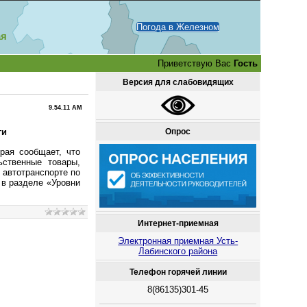
Погода в Железном
ая
Приветствую Вас
Гость
Версия для слабовидящих
9.54.11 AM
Опрос
ги
рая сообщает, что
ственные товары,
 автотранспорте по
 в разделе «Уровни
Интернет-приемная
Электронная приемная Усть-
Лабинского района
Телефон горячей линии
8(86135)301-45