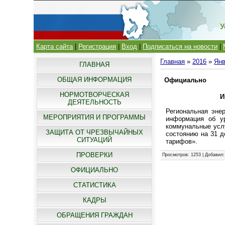
У
Карта сайта
|
Регистрация
|
Вход
|
Подписаться на новости
|
Главная
»
2016
»
Ян
ГЛАВНАЯ
ОБЩАЯ ИНФОРМАЦИЯ
Официально
НОРМОТВОРЧЕСКАЯ
И
ДЕЯТЕЛЬНОСТЬ
Региональная эне
МЕРОПРИЯТИЯ И ПРОГРАММЫ
информация об у
коммунальные услу
ЗАЩИТА ОТ ЧРЕЗВЫЧАЙНЫХ
состоянию на 31 д
СИТУАЦИЙ
тарифов».
ПРОВЕРКИ
Просмотров
: 1253 |
Добавил
ОФИЦИАЛЬНО
СТАТИСТИКА
КАДРЫ
ОБРАЩЕНИЯ ГРАЖДАН