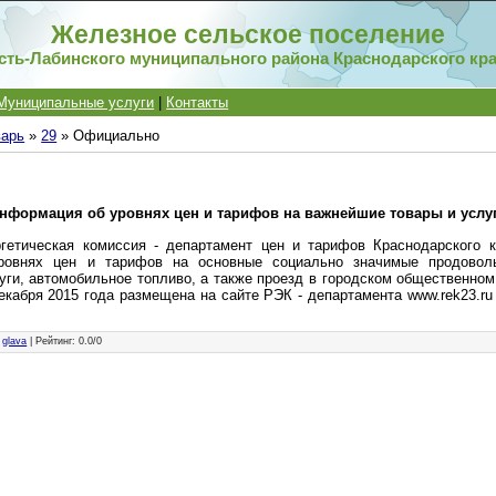
Железное сельское поселение
сть-Лабинского муниципального района Краснодарского кр
Муниципальные услуги
|
Контакты
варь
»
29
» Официально
нформация об уровнях цен и тарифов на важнейшие товары и услу
ргетическая комиссия - департамент цен и тарифов Краснодарского к
ровнях цен и тарифов на основные социально значимые продоволь
ги, автомобильное топливо, а также проезд в городском общественном
екабря 2015 года размещена на сайте РЭК - департамента www.rek23.ru
:
glava
|
Рейтинг
:
0.0
/
0