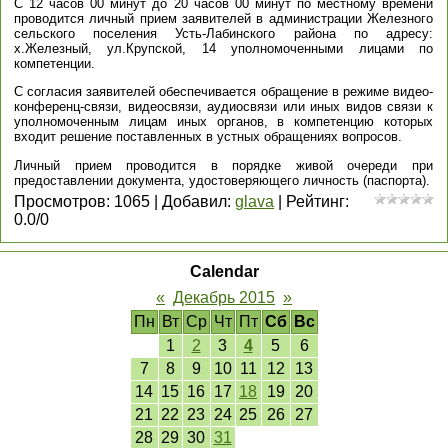
С 12 часов 00 минут до 20 часов 00 минут по местному времени
проводится личный прием заявителей в администрации Железного
сельского поселения Усть-Лабинского района по адресу:
х.Железный, ул.Крупской, 14 уполномоченными лицами по
компетенции.
С согласия заявителей обеспечивается обращение в режиме видео-
конференц-связи, видеосвязи, аудиосвязи или иных видов связи к
уполномоченным лицам иных органов, в компетенцию которых
входит решение поставленных в устных обращениях вопросов.
Личный прием проводится в порядке живой очереди при
предоставлении документа, удостоверяющего личность (паспорта).
Просмотров
:
1065
|
Добавил
:
glava
|
Рейтинг
:
0.0
/
0
Calendar
«
Декабрь 2015
»
Пн
Вт
Ср
Чт
Пт
Сб
Вс
1
2
3
4
5
6
7
8
9
10
11
12
13
14
15
16
17
18
19
20
21
22
23
24
25
26
27
28
29
30
31