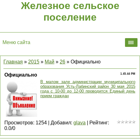
Железное сельское
поселение
Меню сайта
Главная
»
2015
»
Май
»
26
» Официально
Официально
1.45.44 PM
В малом зале администрации муниципального
образования Усть-Лабинский район 30 мая 2015
года с 10-00 до 12-00 проводится Единый день
прием граждан
Просмотров
:
1254
|
Добавил
:
glava
|
Рейтинг
:
0.0
/
0