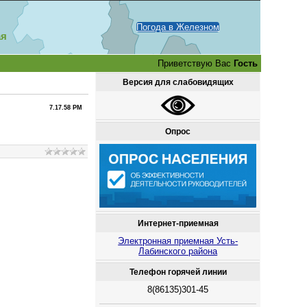
Погода в Железном
ая
Приветствую Вас
Гость
Версия для слабовидящих
7.17.58 PM
Опрос
Интернет-приемная
Электронная приемная Усть-
Лабинского района
Телефон горячей линии
8(86135)301-45