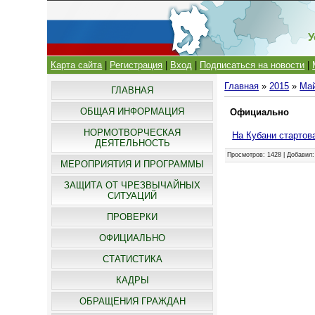
У
Карта сайта
|
Регистрация
|
Вход
|
Подписаться на новости
|
Главная
»
2015
»
Ма
ГЛАВНАЯ
ОБЩАЯ ИНФОРМАЦИЯ
Официально
НОРМОТВОРЧЕСКАЯ
На Кубани стартов
ДЕЯТЕЛЬНОСТЬ
Просмотров
: 1428 |
Добавил
МЕРОПРИЯТИЯ И ПРОГРАММЫ
ЗАЩИТА ОТ ЧРЕЗВЫЧАЙНЫХ
СИТУАЦИЙ
ПРОВЕРКИ
ОФИЦИАЛЬНО
СТАТИСТИКА
КАДРЫ
ОБРАЩЕНИЯ ГРАЖДАН