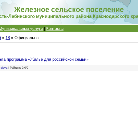
Железное сельское поселение
сть-Лабинского муниципального района Краснодарского кр
Муниципальные услуги
|
Контакты
й
»
18
» Официально
ала программа «Жилье для российской семьи»
:
glava
|
Рейтинг
:
0.0
/
0