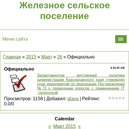
Железное сельское
поселение
Меню сайта
Главная
»
2015
»
Март
»
26
» Официально
Официально
8.54.05 AM
Департаментом внутренней политики
администрации Краснодарского края утверждён
план мероприятий по реализации Постановления
№72 о проведении опросов с применением IT
-технологий
Просмотров
:
1158
|
Добавил
:
glava
|
Рейтинг
:
0.0
/
0
Calendar
«
Март 2015
»