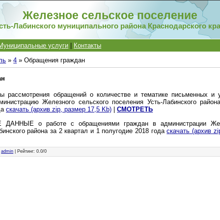
Железное сельское поселение
сть-Лабинского муниципального района Краснодарского кр
Муниципальные услуги
|
Контакты
ль
»
4
» Обращения граждан
ан
ты рассмотрения обращений о количестве и тематике письменных и 
министрацию Железного сельского поселения Усть-Лабинского района
да
скачать (архив zip, размер 17,5 Kb)
|
СМОТРЕТЬ
ДАННЫЕ о работе с обращениями граждан в администрации Жел
бинского района за 2 квартал и 1 полугодие 2018 года
скачать (архив zi
:
admin
|
Рейтинг
:
0.0
/
0