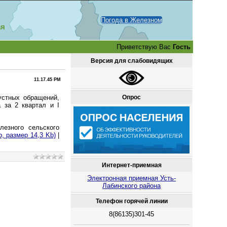
Погода в Железном
ая
Приветствую Вас
Гость
Версия для слабовидящих
11.17.45 PM
Опрос
устных обращений,
 за 2 квартал и I
езного сельского
p, размер 14,3 Kb)
|
Интернет-приемная
Электронная приемная Усть-
Лабинского района
Телефон горячей линии
8(86135)301-45