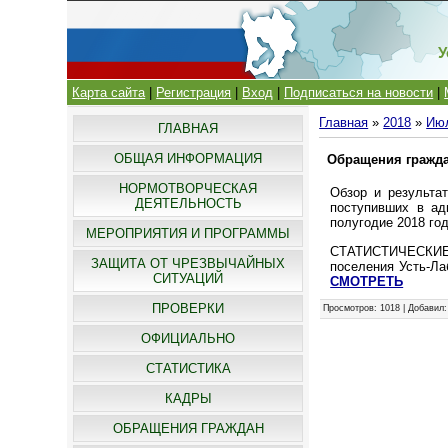
У
Карта сайта
|
Регистрация
|
Вход
|
Подписаться на новости
|
Главная
»
2018
»
Ию
ГЛАВНАЯ
ОБЩАЯ ИНФОРМАЦИЯ
Обращения гражд
НОРМОТВОРЧЕСКАЯ
Обзор и результа
ДЕЯТЕЛЬНОСТЬ
поступивших в ад
полугодие 2018 го
МЕРОПРИЯТИЯ И ПРОГРАММЫ
СТАТИСТИЧЕСКИЕ 
ЗАЩИТА ОТ ЧРЕЗВЫЧАЙНЫХ
поселения Усть-Ла
СИТУАЦИЙ
СМОТРЕТЬ
ПРОВЕРКИ
Просмотров
: 1018 |
Добавил
ОФИЦИАЛЬНО
СТАТИСТИКА
КАДРЫ
ОБРАЩЕНИЯ ГРАЖДАН