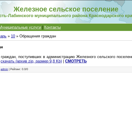
Железное сельское поселение
сть-Лабинского муниципального района Краснодарского кр
Муниципальные услуги
|
Контакты
варь
»
10
» Обращения граждан
ан
граждан, поступивших в администрацию Железного сельского поселени
у
скачать (архив zip, размер 9,8 Kb)
|
СМОТРЕТЬ
:
admin
|
Рейтинг
:
0.0
/
0