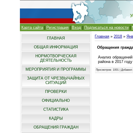
У
Карта сайта
|
Регистрация
|
Вход
|
Подписаться на новости
|
Главная
»
2018
»
Ян
ГЛАВНАЯ
ОБЩАЯ ИНФОРМАЦИЯ
Обращения гражд
НОРМОТВОРЧЕСКАЯ
Анализ обращений 
ДЕЯТЕЛЬНОСТЬ
района в 2017 год
МЕРОПРИЯТИЯ И ПРОГРАММЫ
Просмотров
: 1001 |
Добавил
ЗАЩИТА ОТ ЧРЕЗВЫЧАЙНЫХ
СИТУАЦИЙ
ПРОВЕРКИ
ОФИЦИАЛЬНО
СТАТИСТИКА
КАДРЫ
ОБРАЩЕНИЯ ГРАЖДАН