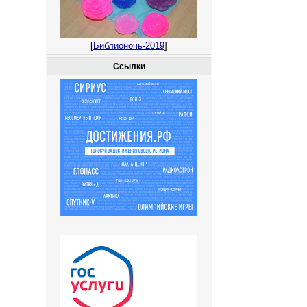
[
Библионочь-2019
]
Ссылки