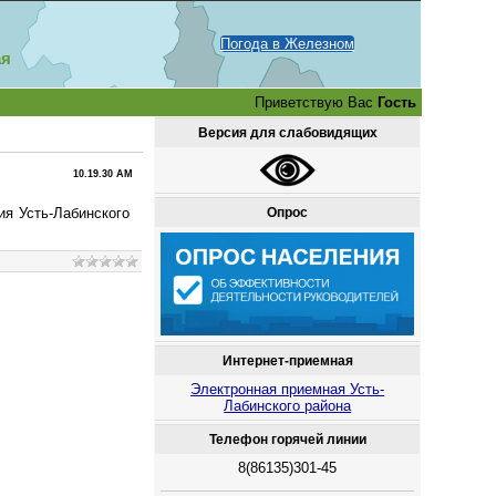
Погода в Железном
ая
Приветствую Вас
Гость
Версия для слабовидящих
10.19.30 AM
Опрос
я Усть-Лабинского
Интернет-приемная
Электронная приемная Усть-
Лабинского района
Телефон горячей линии
8(86135)301-45