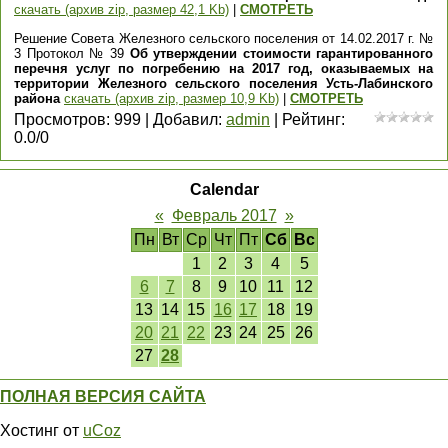
скачать (архив zip, размер 42,1 Kb)
|
СМОТРЕТЬ
Решение Совета Железного сельского поселения от 14.02.2017 г. №
3 Протокол № 39
Об утверждении стоимости гарантированного
перечня услуг по погребению на 2017 год, оказываемых на
территории Железного сельского поселения Усть-Лабинского
района
скачать (архив zip, размер 10,9 Kb)
|
СМОТРЕТЬ
Просмотров
:
999
|
Добавил
:
admin
|
Рейтинг
:
0.0
/
0
Calendar
«
Февраль 2017
»
Пн
Вт
Ср
Чт
Пт
Сб
Вс
1
2
3
4
5
6
7
8
9
10
11
12
13
14
15
16
17
18
19
20
21
22
23
24
25
26
27
28
ПОЛНАЯ ВЕРСИЯ САЙТА
Хостинг от
uCoz