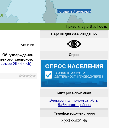
Погода в Железном
ая
Приветствую Вас
Гость
Версия для слабовидящих
7.18.04 PM
Опрос
18
Об утверждении
езного сельского
 размер 297,67 Kb)
|
Интернет-приемная
Электронная приемная Усть-
Лабинского района
Телефон горячей линии
8(86135)301-45