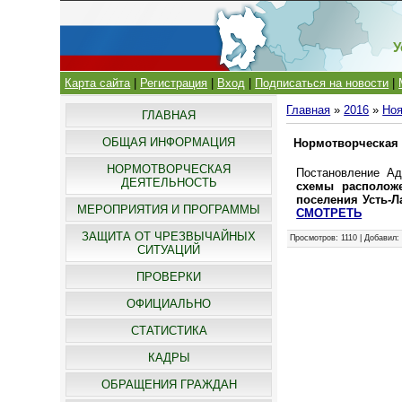
У
Карта сайта
|
Регистрация
|
Вход
|
Подписаться на новости
|
Главная
»
2016
»
Но
ГЛАВНАЯ
ОБЩАЯ ИНФОРМАЦИЯ
Нормотворческая 
НОРМОТВОРЧЕСКАЯ
Постановление Ад
ДЕЯТЕЛЬНОСТЬ
схемы расположе
поселения Усть-
МЕРОПРИЯТИЯ И ПРОГРАММЫ
СМОТРЕТЬ
ЗАЩИТА ОТ ЧРЕЗВЫЧАЙНЫХ
Просмотров
: 1110 |
Добавил
СИТУАЦИЙ
ПРОВЕРКИ
ОФИЦИАЛЬНО
СТАТИСТИКА
КАДРЫ
ОБРАЩЕНИЯ ГРАЖДАН