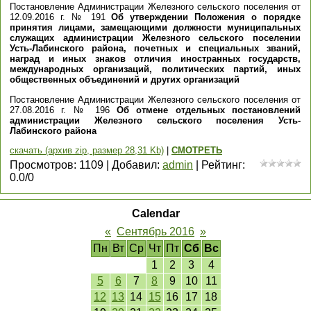
Постановление Администрации Железного сельского поселения от
12.09.2016 г. № 191
Об утверждении Положения о порядке
принятия лицами, замещающими должности муниципальных
служащих администрации Железного сельского поселении
Усть-Лабинского района, почетных и специальных званий,
наград и иных знаков отличия иностранных государств,
международных организаций, политических партий, иных
общественных объединений и других организаций
Постановление Администрации Железного сельского поселения от
27.08.2016 г. № 196
Об отмене отдельных постановлений
администрации Железного сельского поселения Усть-
Лабинского района
скачать (архив zip, размер 28,31 Kb)
|
СМОТРЕТЬ
Просмотров
:
1109
|
Добавил
:
admin
|
Рейтинг
:
0.0
/
0
Calendar
«
Сентябрь 2016
»
Пн
Вт
Ср
Чт
Пт
Сб
Вс
1
2
3
4
5
6
7
8
9
10
11
12
13
14
15
16
17
18